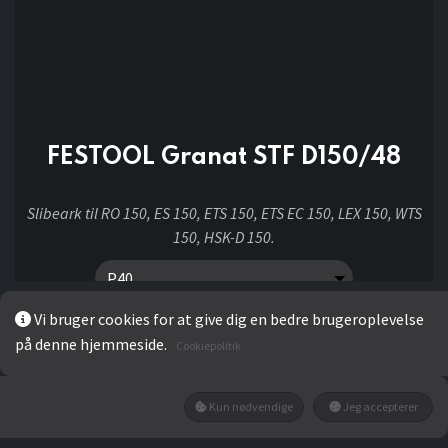
FESTOOL Granat STF D150/48
Slibeark til RO 150, ES 150, ETS 150, ETS EC 150, LEX 150, WTS
150, HSK-D 150.
Vi bruger cookies for at give dig en bedre brugeroplevelse
på denne hjemmeside.
10,00
kr
Cookiepolitik
Kun nødvendige
Jeg accepterer
LÆG I KURV