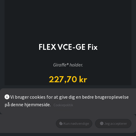
FLEX VCE-GE Fix
Giraffe® holder.
227,70
kr
Vi bruger cookies for at give dig en bedre brugeroplevelse
LÆG I KURV
på denne hjemmeside.
Cookiepolitik
Kun nødvendige
Jeg accepterer