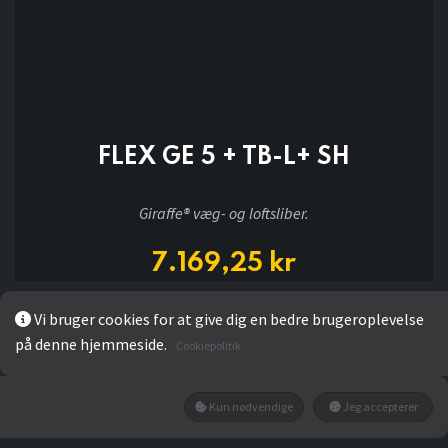
FLEX GE 5 + TB-L+ SH
Giraffe® væg- og loftsliber.
7.169,25
kr
Vi bruger cookies for at give dig en bedre brugeroplevelse
Add to wishlist
på denne hjemmeside.
Cookiepolitik
Ikke på lager
Kun nødvendige
Jeg accepterer
Få besked når den tilbage på lager