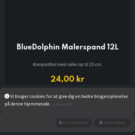
BlueDolphin Malerspand 12L
Kompatibel med ruller op til 25 cm.
24,00
kr
Vi bruger cookies for at give dig en bedre brugeroplevelse
LÆG I KURV
på denne hjemmeside.
Cookiepolitik
Kun nødvendige
Jeg accepterer