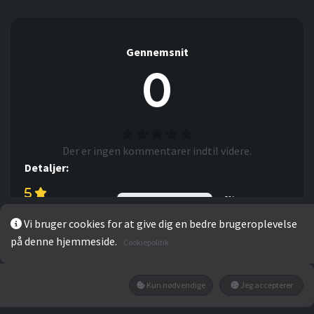
Gennemsnit
0
Der er ingen kommentarer indtil videre.
Detaljer:
0%
Vi bruger cookies for at give dig en bedre brugeroplevelse
0%
på denne hjemmeside.
Cookiepolitik
0%
0%
Kun nødvendige
Jeg accepterer
0%