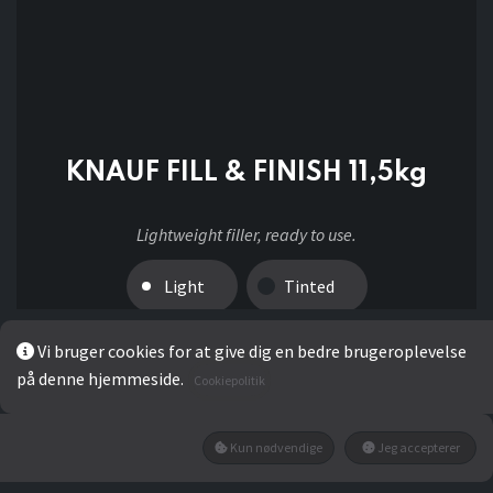
KNAUF FILL & FINISH 11,5kg
Lightweight filler, ready to use.
Light
Tinted
Vi bruger cookies for at give dig en bedre brugeroplevelse
på denne hjemmeside.
199,20
kr
Cookiepolitik
Kun nødvendige
Jeg accepterer
LÆG I KURV