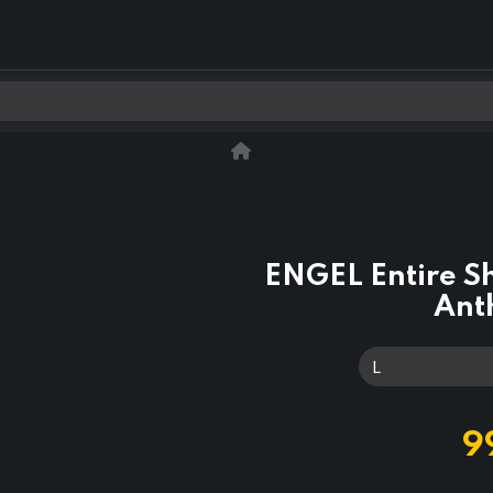
0
Kontakt os
ENGEL Entire Sh
Ant
9