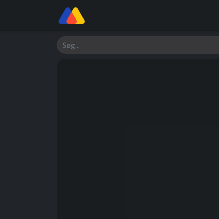
Butik
Værksted
Om os
Søg