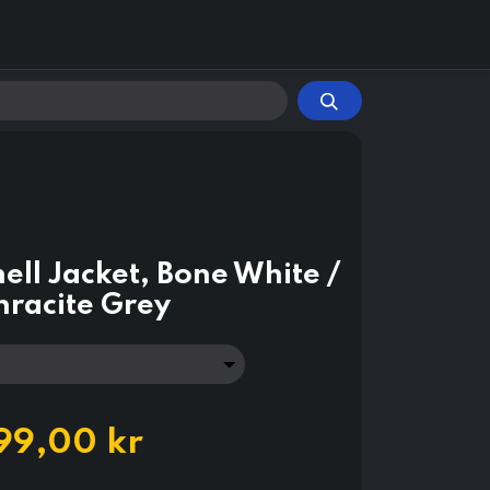
ell Jacket, Bone White /
hracite Grey
99,00
kr