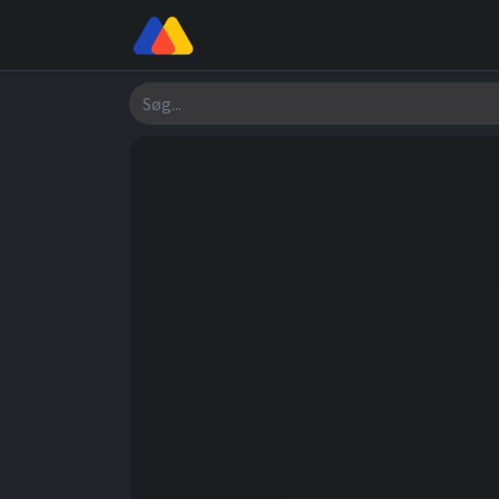
Butik
Værksted
Om os
Søg