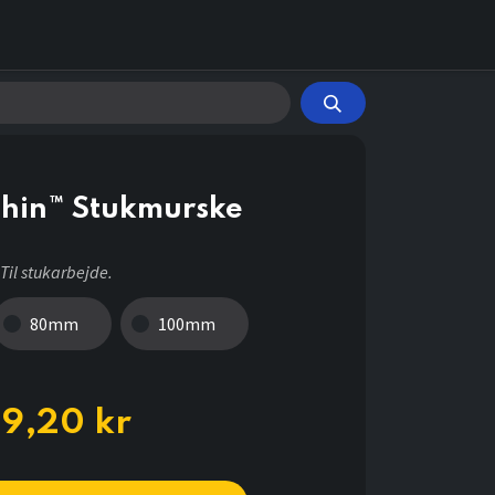
hin™ Stukmurske
Til stukarbejde.
80mm
100mm
39,20
kr