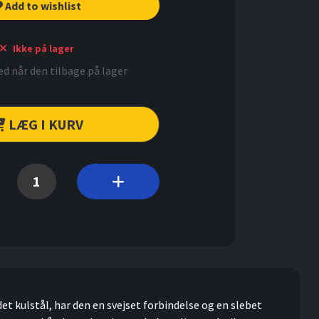
Add to wishlist
Ikke på lager
d når den tilbage på lager
LÆG I KURV
t kulstål, har den en svejset forbindelse og en slebet