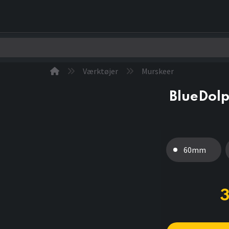
0
Kontakt os
Værktøjer
Murskeer
BlueDolp
60mm