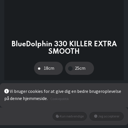
BlueDolphin 330 KILLER EXTRA
SMOOTH
18cm
25cm
Vi bruger cookies for at give dig en bedre brugeroplevelse
42,00
kr
på denne hjemmeside.
Cookiepolitik
Add to wishlist
Kun nødvendige
Jeg accepterer