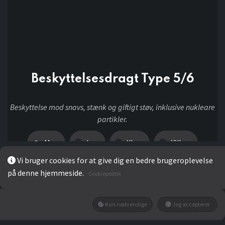
Beskyttelsesdragt Type 5/6
Beskyttelse mod snavs, stænk og giftigt støv, inklusive nukleare
partikler.
M
L
XL
XXL
Vi bruger cookies for at give dig en bedre brugeroplevelse
på denne hjemmeside.
Cookiepolitik
87,20
kr
Kun nødvendige
Jeg accepterer