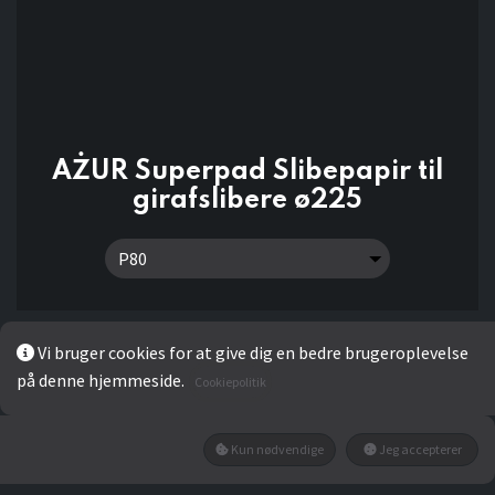
AŻUR Superpad Slibepapir til
girafslibere ø225
16,00
kr
Vi bruger cookies for at give dig en bedre brugeroplevelse
på denne hjemmeside.
Cookiepolitik
Add to wishlist
Kun nødvendige
Jeg accepterer
Ikke på lager