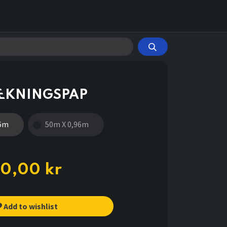
ÆKNINGSPAP
96m
50m X 0,96m
0,00
kr
Add to wishlist