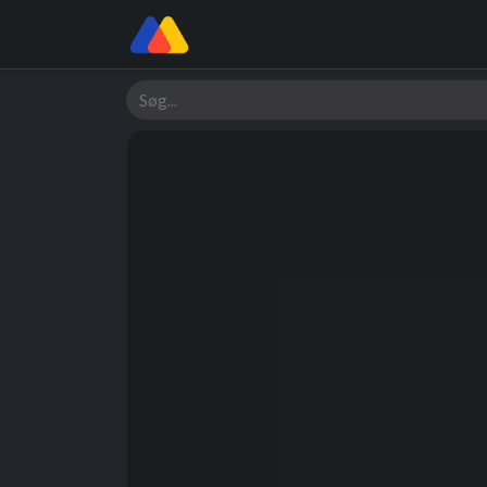
Butik
Værksted
Om os
Søg