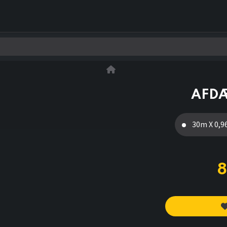
0
Kontakt os
AFD
30m X 0,
8