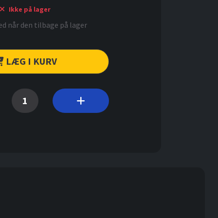
Ikke på lager
d når den tilbage på lager
LÆG I KURV