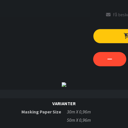
Få beske
VARIANTER
Masking Paper Size
30m X 0,96m
50m X 0,96m