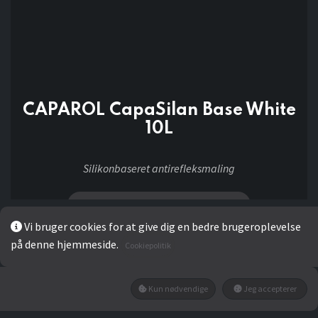
CAPAROL CapaSilan Base White
10L
Silikonbaseret antirefleksmaling
Vi bruger cookies for at give dig en bedre brugeroplevelse
på denne hjemmeside.
Cookiepolitik
919,20
kr
Kun nødvendige
Jeg accepterer
Add to wishlist