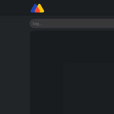
Butik
Værksted
Om os
Søg