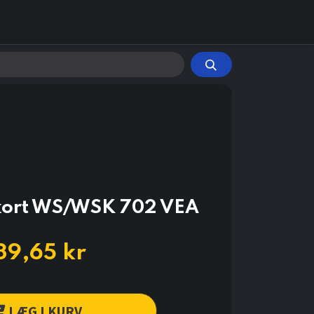
kort WS/WSK 702 VEA
39,65
kr
LÆG I KURV