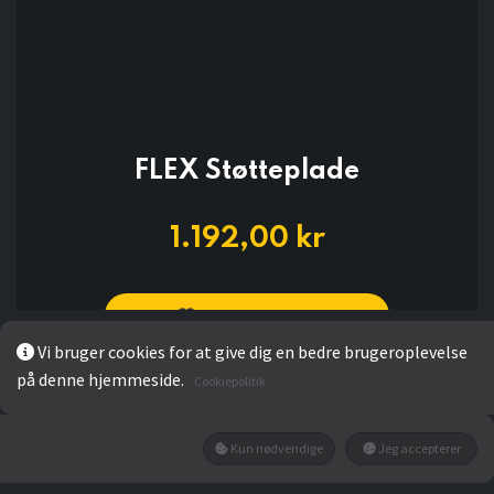
FLEX Støtteplade
1.192,00
kr
Add to wishlist
Vi bruger cookies for at give dig en bedre brugeroplevelse
på denne hjemmeside.
Ikke på lager
Cookiepolitik
Få besked når den tilbage på lager
Kun nødvendige
Jeg accepterer