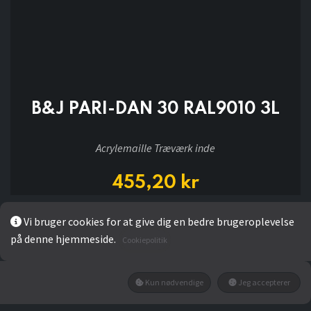
B&J PARI-DAN 30 RAL9010 3L
Acrylemaille Træværk inde
455,20
kr
Vi bruger cookies for at give dig en bedre brugeroplevelse
LÆG I KURV
på denne hjemmeside.
Cookiepolitik
Kun nødvendige
Jeg accepterer