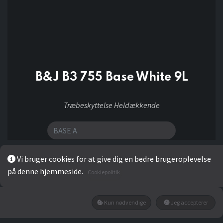
B&J B3 755 Base White 9L
Træbeskyttelse Heldækkende
Vi bruger cookies for at give dig en bedre brugeroplevelse
1.039,20
kr
på denne hjemmeside.
Cookiepolitik
Kun nødvendige
Jeg accepterer
LÆG I KURV