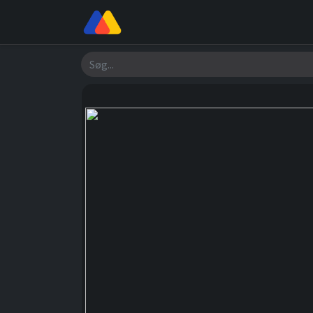
Butik
Værksted
Om os
Søg