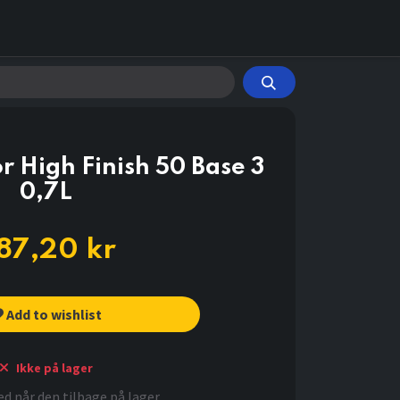
r High Finish 50 Base 3
0,7L
87,20
kr
Add to wishlist
Ikke på lager
d når den tilbage på lager