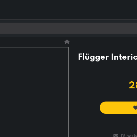
0
Kontakt os
Flügger Interio
2
Få beske