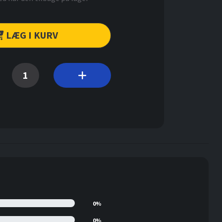
LÆG I KURV
0%
0%