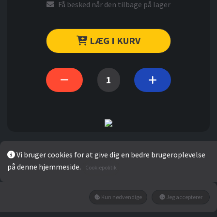
Få besked når den tilbage på lager
LÆG I KURV
Vi bruger cookies for at give dig en bedre brugeroplevelse
Mærke
BECKERS
på denne hjemmeside.
Cookiepolitik
Kun nødvendige
Jeg accepterer
Gennemsnit