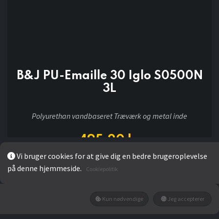
B&J PU-Emaille 30 Iglo S0500N
3L
Polyurethan vandbaseret Træværk og metal inde
495,20
kr
Vi bruger cookies for at give dig en bedre brugeroplevelse
på denne hjemmeside.
Cookiepolitik
LÆG I KURV
Kun nødvendige
Jeg accepterer