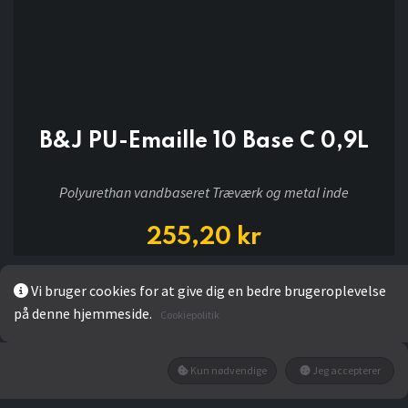
B&J PU-Emaille 10 Base C 0,9L
Polyurethan vandbaseret Træværk og metal inde
255,20
kr
Vi bruger cookies for at give dig en bedre brugeroplevelse
LÆG I KURV
på denne hjemmeside.
Cookiepolitik
Kun nødvendige
Jeg accepterer