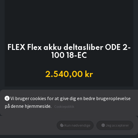
FLEX Flex akku deltasliber ODE 2-
100 18-EC
2.540,00
kr
Add to wishlist
Vi bruger cookies for at give dig en bedre brugeroplevelse
på denne hjemmeside.
Cookiepolitik
Ikke på lager
Få besked når den tilbage på lager
Kun nødvendige
Jeg accepterer