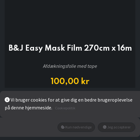
B&J Easy Mask Film 270cm x 16m
Afdækningsfolie med tape
100,00
kr
Vi bruger cookies for at give dig en bedre brugeroplevelse
Add to wishlist
på denne hjemmeside.
Cookiepolitik
Ikke på lager
Kun nødvendige
Jeg accepterer
Få besked når den tilbage på lager