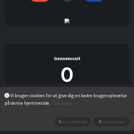
Gennemsnit
0
Vi bruger cookies for at give dig en bedre brugeroplevelse
Der er ingen kommentarer indtil videre.
på denne hjemmeside.
Cookiepolitik
Detaljer:
0%
Kun nødvendige
Jeg accepterer
0%