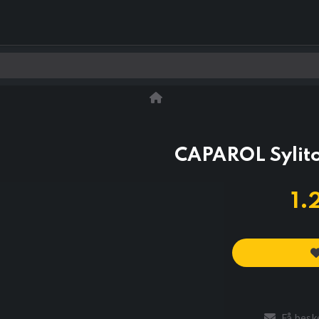
0
Kontakt os
CAPAROL Sylito
1.
Få beske