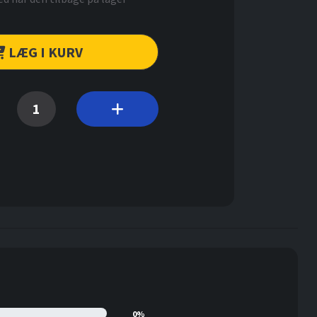
LÆG I KURV
0%