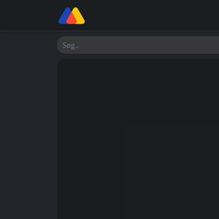
Butik
Værksted
Om os
Søg