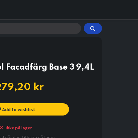
l Facadfärg Base 3 9,4L
279,20
kr
Add to wishlist
Ikke på lager
d når den tilbage på lager