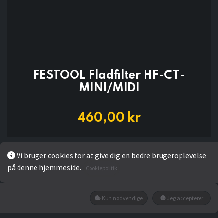
FESTOOL Fladfilter HF-CT-
MINI/MIDI
460,00
kr
Add to wishlist
Vi bruger cookies for at give dig en bedre brugeroplevelse
på denne hjemmeside.
Cookiepolitik
Ikke på lager
Få besked når den tilbage på lager
Kun nødvendige
Jeg accepterer