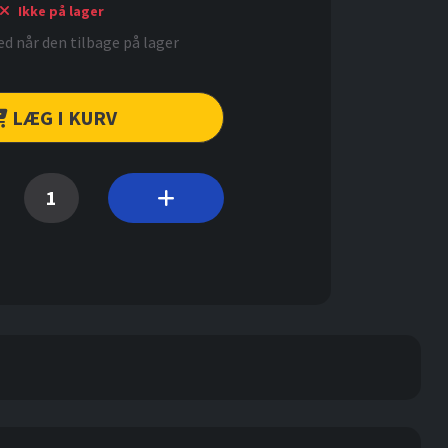
Ikke på lager
d når den tilbage på lager
LÆG I KURV