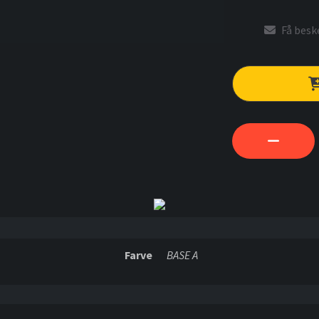
Få beske
Farve
BASE A