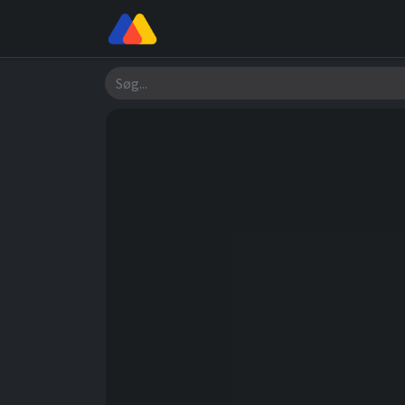
Butik
Værksted
Om os
Søg