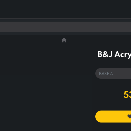
0
Kontakt os
B&J Acry
5