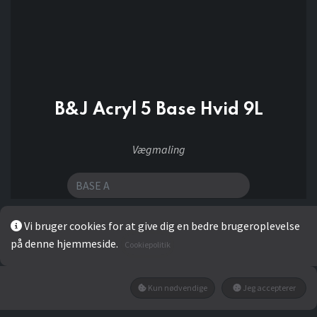
B&J Acryl 5 Base Hvid 9L
Vægmaling
Vi bruger cookies for at give dig en bedre brugeroplevelse
655,20
kr
på denne hjemmeside.
Cookiepolitik
Add to wishlist
Kun nødvendige
Jeg accepterer