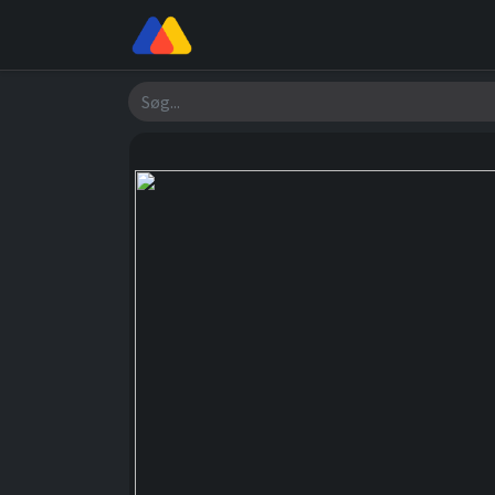
Butik
Værksted
Om os
Søg