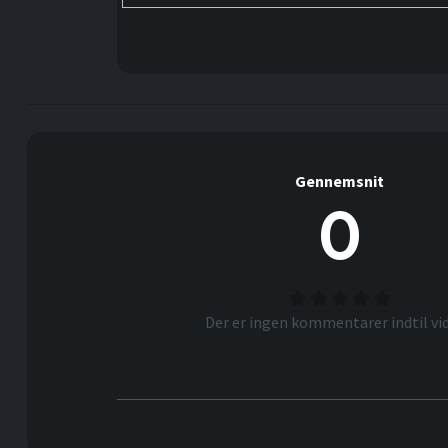
Gennemsnit
0
Der er ingen kommentarer indtil vid