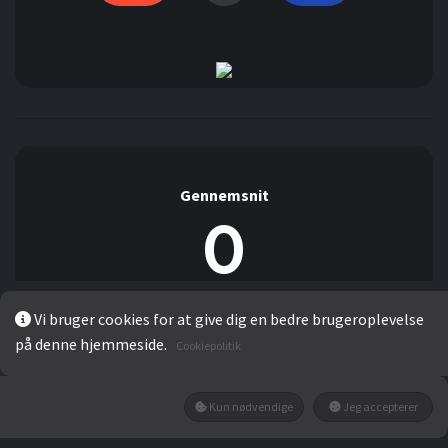
Gennemsnit
0
Vi bruger cookies for at give dig en bedre brugeroplevelse
Der er ingen kommentarer indtil videre.
på denne hjemmeside.
Cookiepolitik
Detaljer:
0%
Kun nødvendige
Jeg accepterer
0%