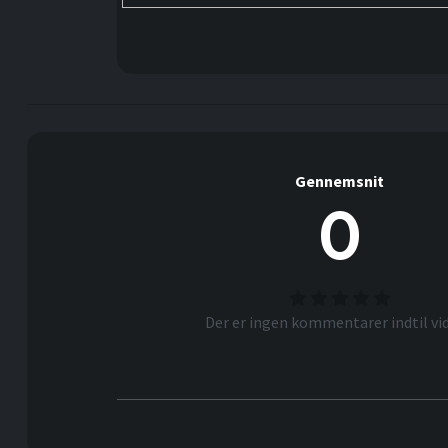
Gennemsnit
0
Der er ingen kommentarer indtil vid