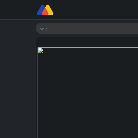
Butik
Værksted
Om os
Søg