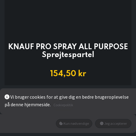
KNAUF PRO SPRAY ALL PURPOSE
Sprøjtespartel
154,50
kr
Add to wishlist
Vi bruger cookies for at give dig en bedre brugeroplevelse
på denne hjemmeside.
Cookiepolitik
Ikke på lager
Få besked når den tilbage på lager
Kun nødvendige
Jeg accepterer