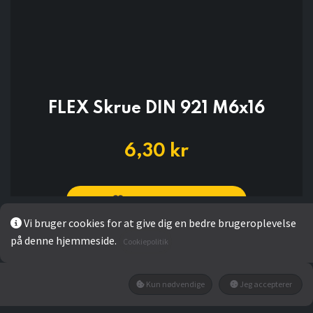
FLEX Skrue DIN 921 M6x16
6,30
kr
Add to wishlist
Vi bruger cookies for at give dig en bedre brugeroplevelse
på denne hjemmeside.
Ikke på lager
Cookiepolitik
Få besked når den tilbage på lager
Kun nødvendige
Jeg accepterer