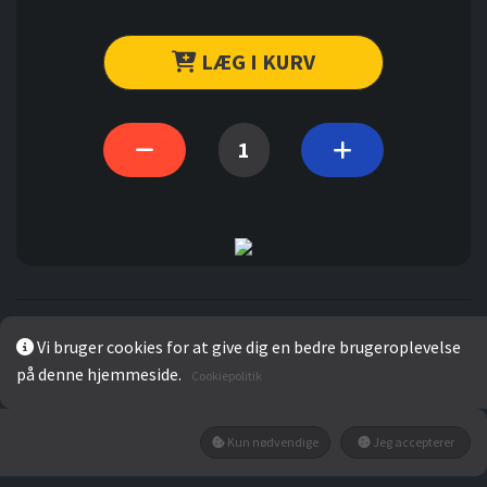
LÆG I KURV
Vi bruger cookies for at give dig en bedre brugeroplevelse
på denne hjemmeside.
Cookiepolitik
Gennemsnit
0
Kun nødvendige
Jeg accepterer