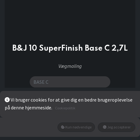
B&J 10 SuperFinish Base C 2,7L
Vægmaling
Vi bruger cookies for at give dig en bedre brugeroplevelse
359,20
kr
på denne hjemmeside.
Cookiepolitik
Kun nødvendige
Jeg accepterer
LÆG I KURV