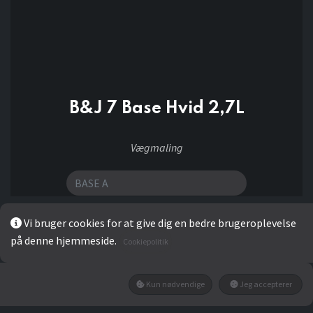
B&J 7 Base Hvid 2,7L
Vægmaling
Vi bruger cookies for at give dig en bedre brugeroplevelse
343,20
kr
på denne hjemmeside.
Cookiepolitik
Add to wishlist
Kun nødvendige
Jeg accepterer