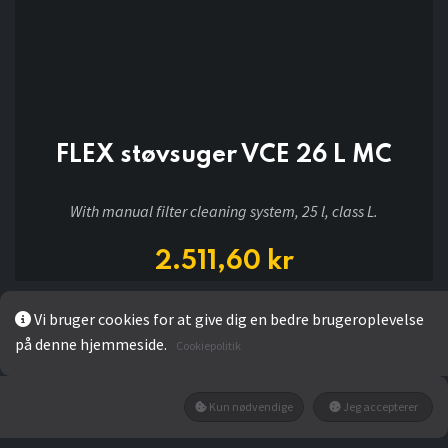
FLEX støvsuger VCE 26 L MC
With manual filter cleaning system, 25 l, class L.
2.511,60
kr
Vi bruger cookies for at give dig en bedre brugeroplevelse
Add to wishlist
på denne hjemmeside.
Cookiepolitik
Ikke på lager
Kun nødvendige
Jeg accepterer
Få besked når den tilbage på lager