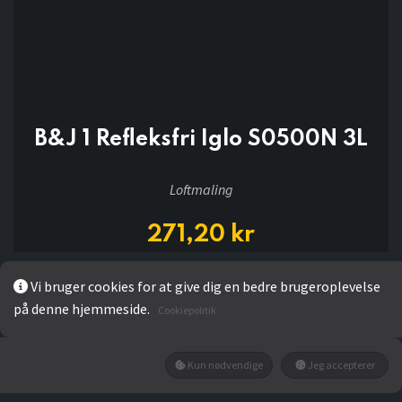
B&J 1 Refleksfri Iglo S0500N 3L
Loftmaling
271,20
kr
Vi bruger cookies for at give dig en bedre brugeroplevelse
Add to wishlist
på denne hjemmeside.
Cookiepolitik
Ikke på lager
Kun nødvendige
Jeg accepterer
Få besked når den tilbage på lager