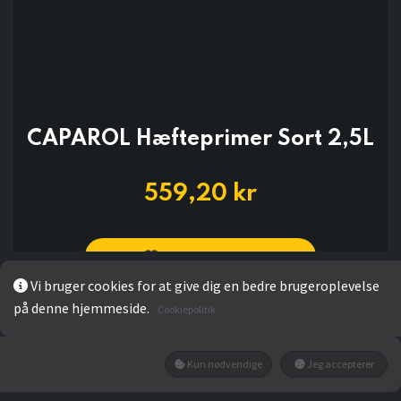
CAPAROL Hæfteprimer Sort 2,5L
559,20
kr
Add to wishlist
Vi bruger cookies for at give dig en bedre brugeroplevelse
på denne hjemmeside.
Ikke på lager
Cookiepolitik
Få besked når den tilbage på lager
Kun nødvendige
Jeg accepterer