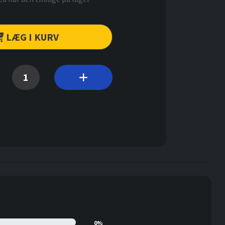
LÆG I KURV
0%