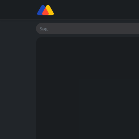
Butik
Værksted
Om os
Søg