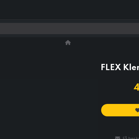
0
Kontakt os
FLEX Kl
Få beske