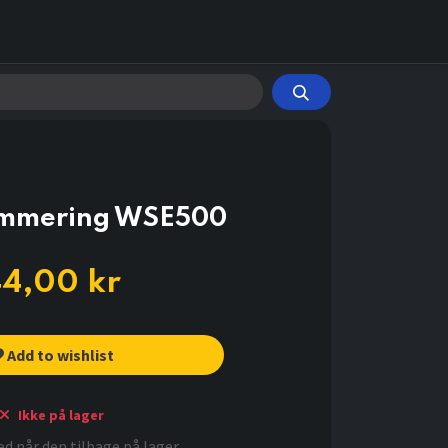
emmering WSE500
44,00
kr
Add to wishlist
Ikke på lager
d når den tilbage på lager