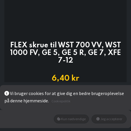
FLEX skrue til WST 700 VV, WST
1000 FV, GE 5, GE 5 R, GE 7, XFE
7-12
6,40
kr
Vi bruger cookies for at give dig en bedre brugeroplevelse
på denne hjemmeside.
LÆG I KURV
Cookiepolitik
Kun nødvendige
Jeg accepterer