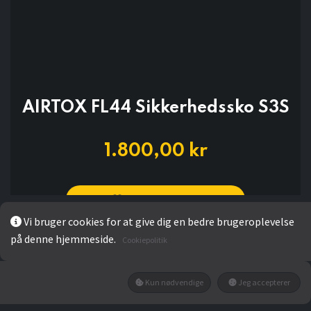
AIRTOX FL44 Sikkerhedssko S3S
1.800,00
kr
Add to wishlist
Vi bruger cookies for at give dig en bedre brugeroplevelse
på denne hjemmeside.
Cookiepolitik
Ikke på lager
Få besked når den tilbage på lager
Kun nødvendige
Jeg accepterer