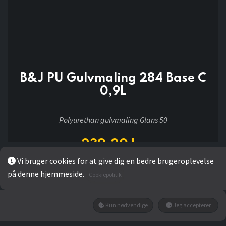
B&J PU Gulvmaling 284 Base C
0,9L
Polyurethan gulvmaling Glans 50
239,20
kr
Vi bruger cookies for at give dig en bedre brugeroplevelse
på denne hjemmeside.
Cookiepolitik
Add to wishlist
Kun nødvendige
Jeg accepterer
Ikke på lager
Få besked når den tilbage på lager