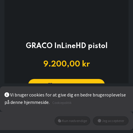
GRACO InLineHD pistol
9.200,00
kr
Add to wishlist
Vi bruger cookies for at give dig en bedre brugeroplevelse
på denne hjemmeside.
Ikke på lager
Cookiepolitik
Få besked når den tilbage på lager
Kun nødvendige
Jeg accepterer