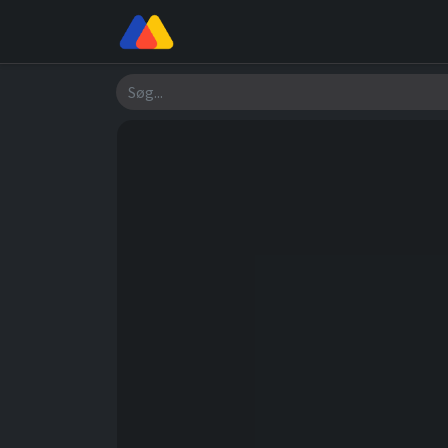
Butik
Værksted
Om os
Søg