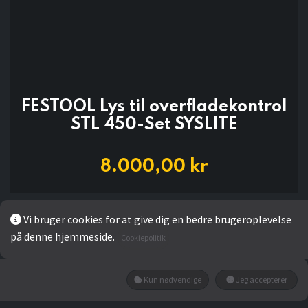
FESTOOL Lys til overfladekontrol
STL 450-Set SYSLITE
8.000,00
kr
Add to wishlist
Vi bruger cookies for at give dig en bedre brugeroplevelse
på denne hjemmeside.
Cookiepolitik
Ikke på lager
Få besked når den tilbage på lager
Kun nødvendige
Jeg accepterer