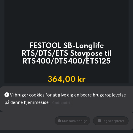
FESTOOL SB-Longlife
RTS/DTS/ETS Støvpose til
RTS400/DTS400/ETS125
364,00
kr
Vi bruger cookies for at give dig en bedre brugeroplevelse
Add to wishlist
på denne hjemmeside.
Cookiepolitik
Ikke på lager
Kun nødvendige
Jeg accepterer
Få besked når den tilbage på lager