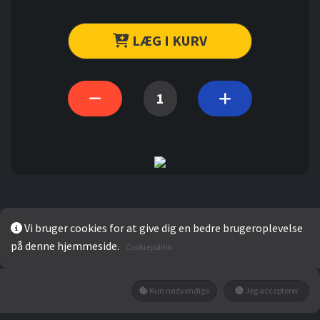
LÆG I KURV
Vi bruger cookies for at give dig en bedre brugeroplevelse
på denne hjemmeside.
Cookiepolitik
Gennemsnit
0
Kun nødvendige
Jeg accepterer