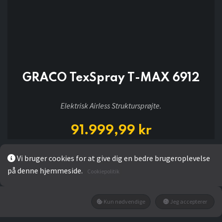
GRACO TexSpray T-MAX 6912
Elektrisk Airless Struktursprøjte.
91.999,99
kr
Vi bruger cookies for at give dig en bedre brugeroplevelse
Add to wishlist
på denne hjemmeside.
Cookiepolitik
Ring til 27 50 74 72 for tilgængelighed.
Kun nødvendige
Jeg accepterer
Få besked når den tilbage på lager