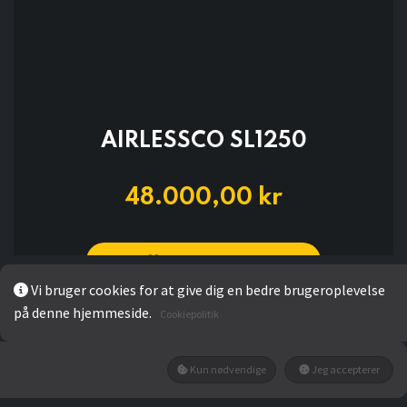
AIRLESSCO SL1250
48.000,00
kr
Add to wishlist
Vi bruger cookies for at give dig en bedre brugeroplevelse
på denne hjemmeside.
Cookiepolitik
Ikke på lager
Få besked når den tilbage på lager
Kun nødvendige
Jeg accepterer